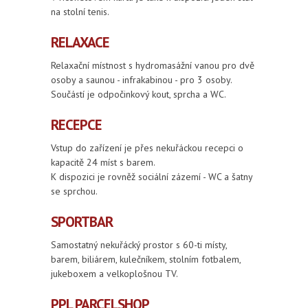
na stolní tenis.
RELAXACE
Relaxační místnost s hydromasážní vanou pro dvě
osoby a saunou - infrakabinou - pro 3 osoby.
Součástí je odpočinkový kout, sprcha a WC.
RECEPCE
Vstup do zařízení je přes nekuřáckou recepci o
kapacitě 24 míst s barem.
K dispozici je rovněž sociální zázemí - WC a šatny
se sprchou.
SPORTBAR
Samostatný nekuřácký prostor s 60-ti místy,
barem, biliárem, kulečníkem, stolním fotbalem,
jukeboxem a velkoplošnou TV.
PPL PARCELSHOP