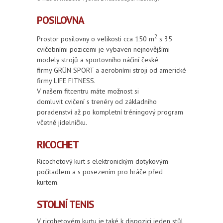
POSILOVNA
2
Prostor posilovny o velikosti cca 150 m
s 35
cvičebními pozicemi je vybaven nejnovějšími
modely strojů a sportovního náčiní české
firmy GRÜN SPORT a aerobními stroji od americké
firmy LIFE FITNESS.
V našem fitcentru máte možnost si
domluvit cvičení s trenéry od základního
poradenství až po kompletní tréningový program
včetně jídelníčku.
RICOCHET
Ricochetový kurt s elektronickým dotykovým
počítadlem a s posezením pro hráče před
kurtem.
STOLNÍ TENIS
V ricohetovém kurtu je také k dispozici jeden stůl