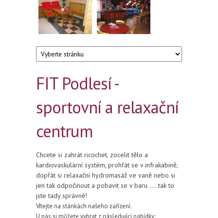
FIT Podlesí -
sportovní a relaxační
centrum
Chcete si zahrát ricochet, zocelit tělo a
kardiovaskulární systém, prohřát se v infrakabině,
dopřát si relaxační hydromasáž ve vaně nebo si
jen tak odpočinout a pobavit se v baru …. tak to
jste tady správně!
Vítejte na stánkách našeho zařízení.
U nás si můžete vybrat z následující nabídky: