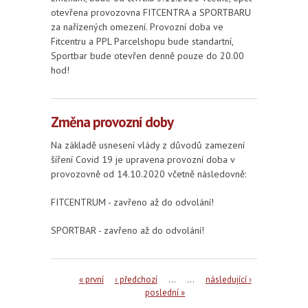
otevřena provozovna FITCENTRA a SPORTBARU
za nařízených omezení. Provozní doba ve
Fitcentru a PPL Parcelshopu bude standartní,
Sportbar bude otevřen denně pouze do 20.00
hod!
Změna provozní doby
Na základě usnesení vlády z důvodů zamezení
šíření Covid 19 je upravena provozní doba v
provozovně od 14.10.2020 včetně následovně:
FITCENTRUM - zavřeno až do odvolání!
SPORTBAR -
zavřeno až do odvolání!
Stránky
« první
‹ předchozí
…
…
následující ›
poslední »