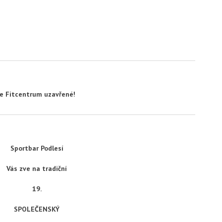
ude Fitcentrum uzavřené!
Sportbar Podlesí
Vás zve na tradiční
19
.
SPOLE
Č
ENSK
Ý