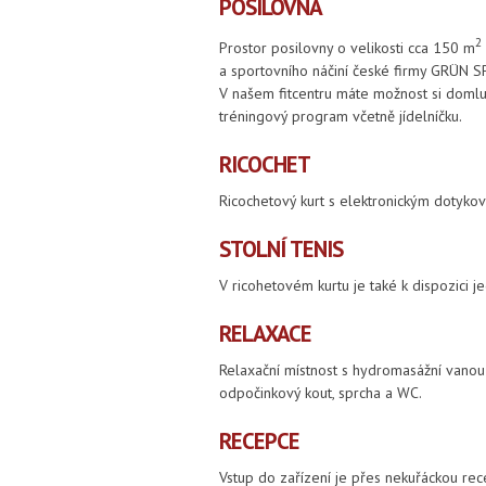
POSILOVNA
2
Prostor posilovny o velikosti cca 150 m
a sportovního náčiní české firmy GRÜN S
V našem fitcentru máte možnost si domluv
tréningový program včetně jídelníčku.
RICOCHET
Ricochetový kurt s elektronickým dotyk
STOLNÍ TENIS
V ricohetovém kurtu je také k dispozici jed
RELAXACE
Relaxační místnost s hydromasážní vanou 
odpočinkový kout, sprcha a WC.
RECEPCE
Vstup do zařízení je přes nekuřáckou rec