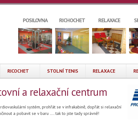
POSILOVNA
RICHOCHET
RELAXACE
S
RICOCHET
STOLNÍ TENIS
RELAXACE
R
rtovní a relaxační centrum
ardiovaskulární systém, prohřát se v infrakabině, dopřát si relaxační
inout a pobavit se v baru …. tak to jste tady správně!