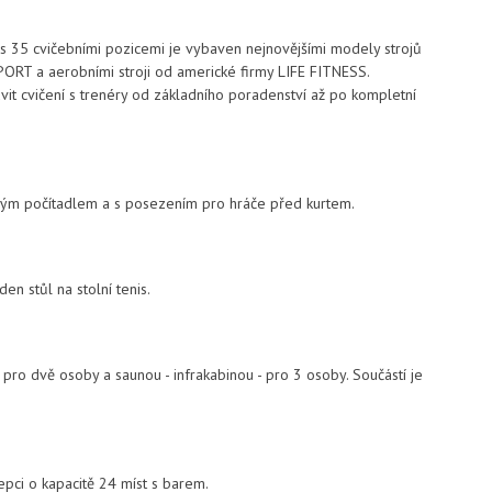
s 35 cvičebními pozicemi je vybaven nejnovějšími modely strojů
PORT a aerobními stroji od americké firmy LIFE FITNESS.
it cvičení s trenéry od základního poradenství až po kompletní
ovým počítadlem a s posezením pro hráče před kurtem.
en stůl na stolní tenis.
pro dvě osoby a saunou - infrakabinou - pro 3 osoby. Součástí je
epci o kapacitě 24 míst s barem.