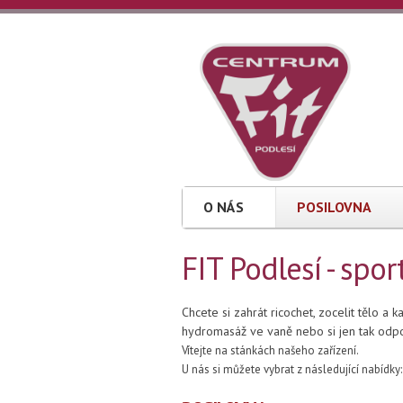
Přejít k hlavnímu obsahu
FIT
sportovní
a
Podlesí
relaxační
centrum,
sportbar
a
kavárna
O NÁS
POSILOVNA
FIT Podlesí - spo
Chcete si zahrát ricochet, zocelit tělo a k
hydromasáž ve vaně nebo si jen tak odpoč
Vítejte na stánkách našeho zařízení.
U nás si můžete vybrat z následující nabídky: