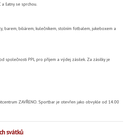
C a šatny se sprchou.
ty, barem, biliárem, kulečníkem, stolním fotbalem, jukeboxem a
od společnosti PPL pro příjem a výdej zásilek. Za zásilky je
 Fitcentrum ZAVŘENO. Sportbar je otevřen jako obvykle od 14.00
ch svátků