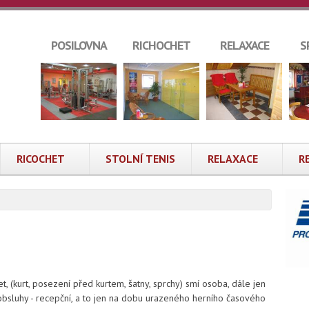
POSILOVNA
RICHOCHET
RELAXACE
S
RICOCHET
STOLNÍ TENIS
RELAXACE
R
t, (kurt, posezení před kurtem, šatny, sprchy) smí osoba, dále jen
obsluhy - recepční, a to jen na dobu urazeného herního časového