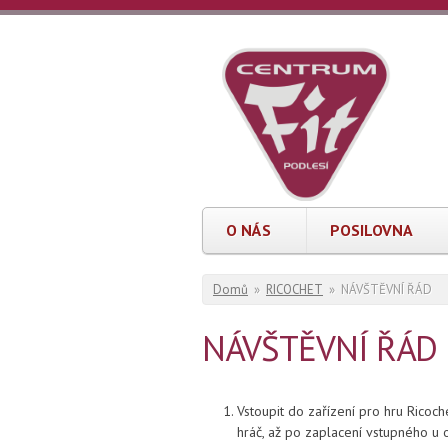
Přejít k hlavnímu obsahu
FIT
sportovní
a
Podlesí
relaxační
centrum,
sportbar
a
kavárna
O NÁS
POSILOVNA
Jste zde
Domů
»
RICOCHET
»
NÁVŠTĚVNÍ ŘÁD
NÁVŠTĚVNÍ ŘÁD
Vstoupit do zařízení pro hru Ricoche
hráč, až po zaplacení vstupného u 