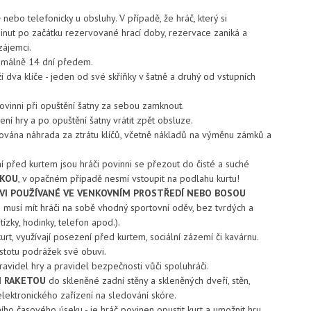
ebo telefonicky u obsluhy. V případě, že hráč, který si
minut po začátku rezervované hrací doby, rezervace zaniká a
zájemci.
imálně 14 dní předem.
 dva klíče - jeden od své skříňky v šatně a druhý od vstupních
povinni při opuštění šatny za sebou zamknout.
ení hry a po opuštění šatny vrátit zpět obsluze.
vána náhrada za ztrátu klíčů, včetně nákladů na výměnu zámků a
 před kurtem jsou hráči povinni se přezout do čisté a suché
ŽKOU
, v opačném případě nesmí vstoupit na podlahu kurtu!
VI POUŽÍVANÉ VE VENKOVNÍM PROSTŘEDÍ NEBO BOSOU
musí mít hráči na sobě vhodný sportovní oděv, bez tvrdých a
ízky, hodinky, telefon apod.).
rt, využívají posezení před kurtem, sociální zázemí či kavárnu.
čistotu podrážek své obuvi.
ravidel hry a pravidel bezpečnosti vůči spoluhráči.
I RAKETOU
do skleněné zadní stěny a skleněných dveří, stěn,
 elektronického zařízení na sledování skóre.
ího časového úseku - je hráč povinen opustit kurt a umožnit hru