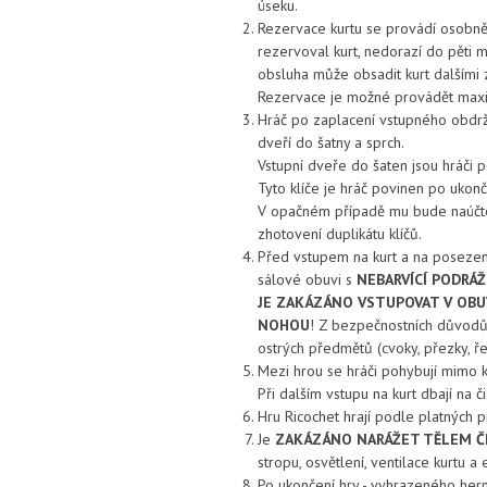
úseku.
Rezervace kurtu se provádí osobně n
rezervoval kurt, nedorazí do pěti 
obsluha může obsadit kurt dalšími 
Rezervace je možné provádět max
Hráč po zaplacení vstupného obdrží
dveří do šatny a sprch.
Vstupní dveře do šaten jsou hráči 
Tyto klíče je hráč povinen po ukonč
V opačném případě mu bude naúčto
zhotovení duplikátu klíčů.
Před vstupem na kurt a na posezení
sálové obuvi s
NEBARVÍCÍ PODRÁ
JE ZAKÁZÁNO VSTUPOVAT V OBU
NOHOU
! Z bezpečnostních důvodů 
ostrých předmětů (cvoky, přezky, řet
Mezi hrou se hráči pohybují mimo ku
Při dalším vstupu na kurt dbají na 
Hru Ricochet hrají podle platných p
Je
ZAKÁZÁNO NARÁŽET TĚLEM Č
stropu, osvětlení, ventilace kurtu a
Po ukončení hry - vyhrazeného hern